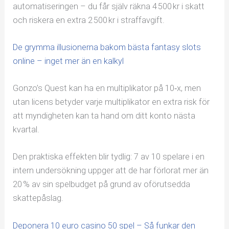
automatiseringen – du får själv räkna 4 500 kr i skatt
och riskera en extra 2 500 kr i straffavgift.
De grymma illusionerna bakom bästa fantasy slots
online – inget mer än en kalkyl
Gonzo’s Quest kan ha en multiplikator på 10‑x, men
utan licens betyder varje multiplikator en extra risk för
att myndigheten kan ta hand om ditt konto nästa
kvartal.
Den praktiska effekten blir tydlig: 7 av 10 spelare i en
intern undersökning uppger att de har förlorat mer än
20 % av sin spelbudget på grund av oförutsedda
skattepåslag.
Deponera 10 euro casino 50 spel – Så funkar den