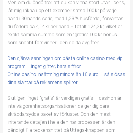
Men om du ändå tror att du kan vinna stort utan licens,
låt mig räkna upp ett exempel: satsa 100 kr på varje
hand i 30 hands‑serie, med 1,38 % husfördel, förväntas
du förlora ca 4,14 kr per hand – totalt 124,2 kr, vilket är
exakt samma summa som en ”gratis” 100 kr‑bonus
som snabbt försvinner i den dolda avgiften.
Den djärva sanningen om bästa online casino med vip
program – inget glitter, bara siffror
Online casino insättning mindre än 10 euro – så slösas
dina slantar på reklamens spillror
Slutligen, inget “gratis” är verkligen gratis – casinon är
inte välgörenhetsorganisationer, de ger dig bara
skräddarsydda paket av förluster. Och den mest
irriterande detaljen i hela den här processen är den
oändligt lilla teckensnittet på Uttags‑knappen som