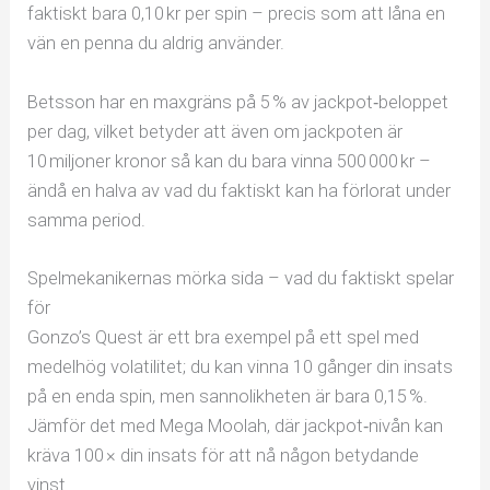
faktiskt bara 0,10 kr per spin – precis som att låna en
vän en penna du aldrig använder.
Betsson har en maxgräns på 5 % av jackpot‑beloppet
per dag, vilket betyder att även om jackpoten är
10 miljoner kronor så kan du bara vinna 500 000 kr –
ändå en halva av vad du faktiskt kan ha förlorat under
samma period.
Spelmekanikernas mörka sida – vad du faktiskt spelar
för
Gonzo’s Quest är ett bra exempel på ett spel med
medelhög volatilitet; du kan vinna 10 gånger din insats
på en enda spin, men sannolikheten är bara 0,15 %.
Jämför det med Mega Moolah, där jackpot‑nivån kan
kräva 100 × din insats för att nå någon betydande
vinst.