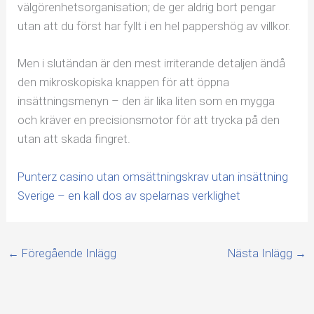
välgörenhetsorganisation; de ger aldrig bort pengar
utan att du först har fyllt i en hel pappershög av villkor.
Men i slutändan är den mest irriterande detaljen ändå
den mikroskopiska knappen för att öppna
insättningsmenyn – den är lika liten som en mygga
och kräver en precisionsmotor för att trycka på den
utan att skada fingret.
Punterz casino utan omsättningskrav utan insättning
Sverige – en kall dos av spelarnas verklighet
←
Föregående Inlägg
Nästa Inlägg
→