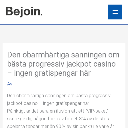
Hoppa
Huv
till
innehåll
Den obarmhärtiga sanningen om
bästa progressiv jackpot casino
– ingen gratispengar här
Av
Den obarmhärtiga sanningen om bästa progressiv
jackpot casino – ingen gratispengar här
På riktigt är det bara en illusion att ett “VIP‑paket”
skulle ge dig någon form av fördel. 3 % av de stora
spelarna tappar mer än 90 % av sin bankrulle varje år,