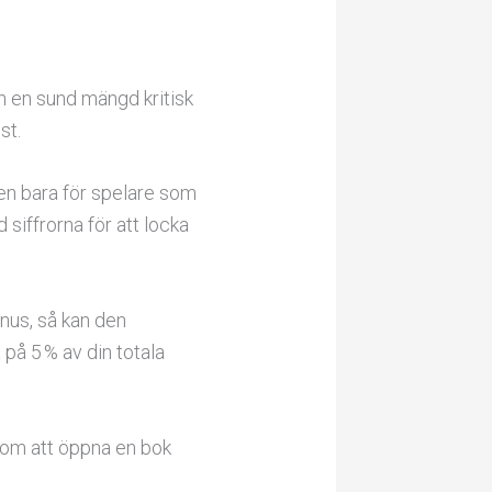
h en sund mängd kritisk
st.
men bara för spelare som
 siffrorna för att locka
nus, så kan den
 på 5 % av din totala
 som att öppna en bok