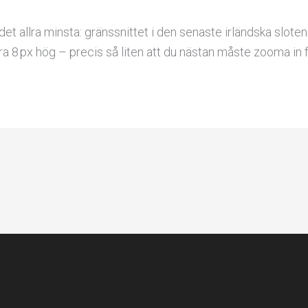
det allra minsta: gränssnittet i den senaste irländska sloten
a 8 px hög – precis så liten att du nästan måste zooma in f