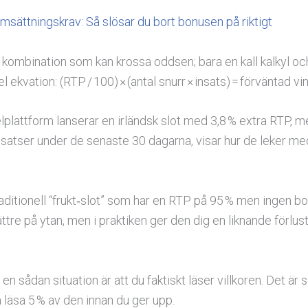
omsättningskrav: Så slösar du bort bonusen på riktigt
 kombination som kan krossa oddsen; bara en kall kalkyl oc
ekvation: (RTP / 100) × (antal snurr × insats) = förväntad vin
lplattform lanserar en irländsk slot med 3,8 % extra RTP, 
insatser under de senaste 30 dagarna, visar hur de leker med
ditionell “frukt‑slot” som har en RTP på 95 % men ingen bo
ttre på ytan, men i praktiken ger den dig en liknande förlust
n sådan situation är att du faktiskt läser villkoren. Det är
läsa 5 % av den innan du ger upp.