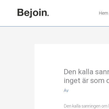
Hoppa
till
Hem
innehåll
Den kalla san
inget är som d
Av
Den kalla sanningen om b