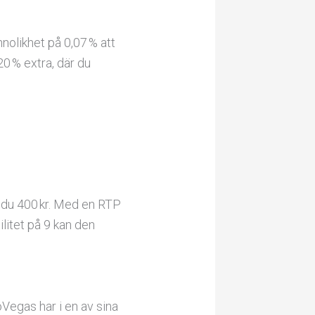
nolikhet på 0,07 % att
0 % extra, där du
r du 400 kr. Med en RTP
ilitet på 9 kan den
eoVegas har i en av sina