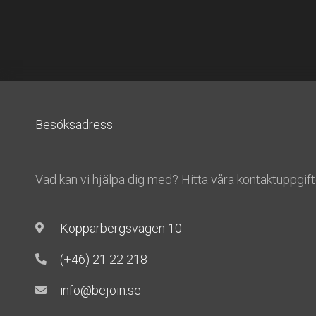
Besöksadress
Vad kan vi hjälpa dig med? Hitta våra kontaktuppgifte
Kopparbergsvägen 10
(+46) 21 22 218
info@bejoin.se