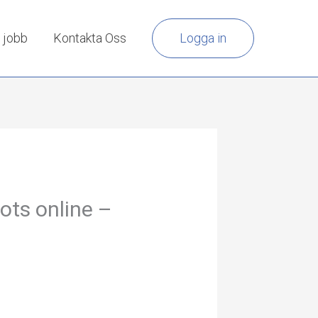
 jobb
Kontakta Oss
Logga in
ots online –