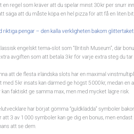
n regel som kräver att du spelar minst 30 kr per snurr inn
t säga att du måste köpa en hel pizza för att få en liten bit
riktiga pengar – den kalla verkligheten bakom glittertaket
assisk engelskt tema‑slot som “British Museum”, där bonusv
extra avgiften som att betala 3 kr för varje extra steg du tar i
mna att de flesta irländska slots har en maximal vinstmultip
t med 5 kr insats kan därmed ge högst 5 000 kr, medan en a
r kan faktiskt ge samma max, men med mycket lägre risk.
pelutvecklare har börjat gömma “guldklädda” symboler bakom 
 att 3 av 1 000 symboler kan ge dig en bonus, men endast
chans att se dem.