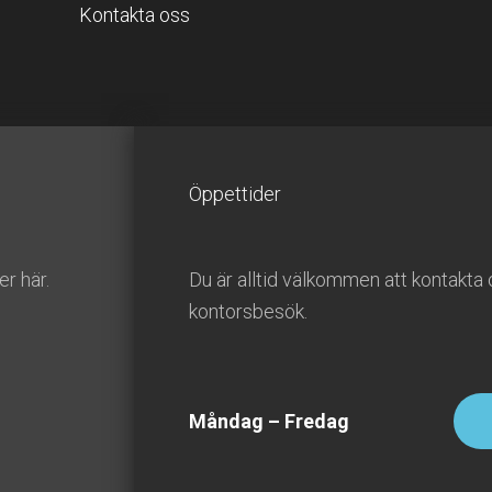
Kontakta oss
Öppettider
r här.
Du är alltid välkommen att kontakta o
kontorsbesök.
Måndag – Fredag