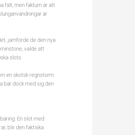
 fält, men faktum är att
 slunganvändningar är
 det, jämförde de den nya
tminstone, valde att
ska slots.
som en skotsk regnstorm.
da bär dock med sig den
rbäring. En slot med
r, blir den faktiska