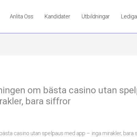
Anlita Oss
Kandidater
Utbildningar
Lediga
nningen om bästa casino utan sp
akler, bara siffror
ästa casino utan spelpaus med app – inga mirakler, bara s