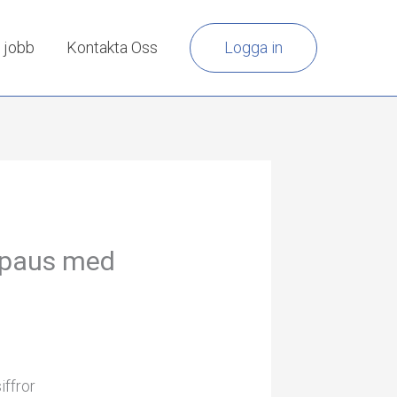
 jobb
Kontakta Oss
Logga in
elpaus med
iffror