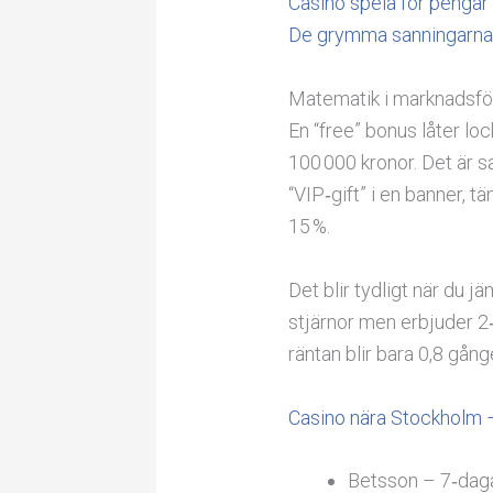
Casino spela för pengar
De grymma sanningarna 
Matematik i marknadsfö
En “free” bonus låter loc
100 000 kronor. Det är 
“VIP‑gift” i en banner, 
15 %.
Det blir tydligt när du 
stjärnor men erbjuder 2‑
räntan blir bara 0,8 gång
Casino nära Stockholm – 
Betsson – 7‑daga