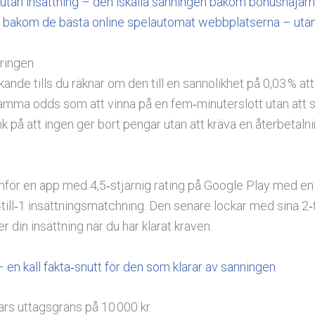
 utan insättning – den iskalla sanningen bakom bonushajar
bakom de bästa online spelautomat webbplatserna – uta
ringen
kande tills du räknar om den till en sannolikhet på 0,03 % at
samma odds som att vinna på en fem‑minuterslott utan att s
tänk på att ingen ger bort pengar utan att kräva en återbeta
jämför en app med 4,5‑stjärnig rating på Google Play med e
till‑1 insättningsmatchning. Den senare lockar med sina 2‑t
er din insättning när du har klarat kraven.
en kall fakta‑snutt för den som klarar av sanningen
rs uttagsgräns på 10 000 kr.