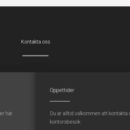
Kontakta oss
Öppettider
r här.
Du är alltid välkommen att kontakta o
kontorsbesök.