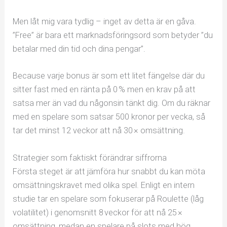
Men låt mig vara tydlig – inget av detta är en gåva.
”Free” är bara ett marknadsföringsord som betyder ”du
betalar med din tid och dina pengar”.
Because varje bonus är som ett litet fängelse där du
sitter fast med en ränta på 0 % men en krav på att
satsa mer än vad du någonsin tänkt dig. Om du räknar
med en spelare som satsar 500 kronor per vecka, så
tar det minst 12 veckor att nå 30 × omsättning.
Strategier som faktiskt förändrar siffrorna
Första steget är att jämföra hur snabbt du kan möta
omsättningskravet med olika spel. Enligt en intern
studie tar en spelare som fokuserar på Roulette (låg
volatilitet) i genomsnitt 8 veckor för att nå 25 ×
omsättning, medan en spelare på slots med hög