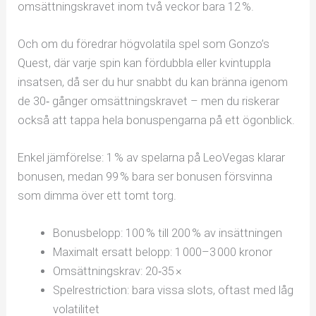
omsättningskravet inom två veckor bara 12 %.
Och om du föredrar högvolatila spel som Gonzo’s
Quest, där varje spin kan fördubbla eller kvintuppla
insatsen, då ser du hur snabbt du kan bränna igenom
de 30‑ gånger omsättningskravet – men du riskerar
också att tappa hela bonuspengarna på ett ögonblick.
Enkel jämförelse: 1 % av spelarna på LeoVegas klarar
bonusen, medan 99 % bara ser bonusen försvinna
som dimma över ett tomt torg.
Bonusbelopp: 100 % till 200 % av insättningen
Maximalt ersatt belopp: 1 000–3 000 kronor
Omsättningskrav: 20‑35 ×
Spelrestriction: bara vissa slots, oftast med låg
volatilitet