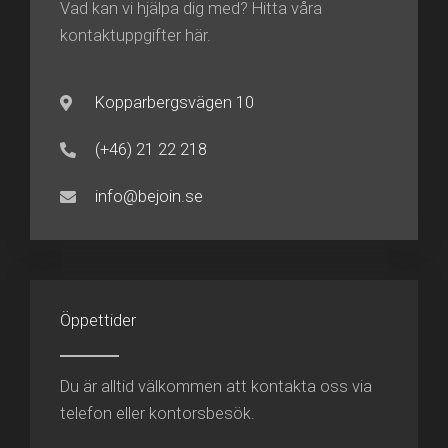
Vad kan vi hjälpa dig med? Hitta våra
kontaktuppgifter här.
Kopparbergsvägen 10
(+46) 21 22 218
info@bejoin.se
Öppettider
Du är alltid välkommen att kontakta oss via
telefon eller kontorsbesök.