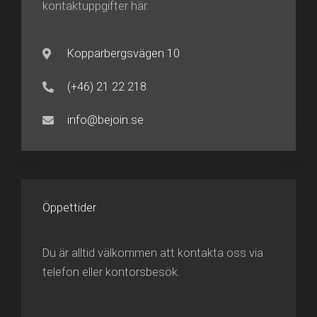
kontaktuppgifter här.
Kopparbergsvägen 10
(+46) 21 22 218
info@bejoin.se
Öppettider
Du är alltid välkommen att kontakta oss via
telefon eller kontorsbesök.