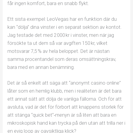
får ingen komfort, bara en snabb flykt.
Ett sista exempel: LeoVegas har en funktion där du
kan “dölja” dina vinster i en separat sektion av kontot.
Jag testade det med 2 000 kr i vinster, men när jag
försökte ta ut dem så var avgiften 150 kr, vilket
motsvarar 7,5 % av hela beloppet. Det är nästan
samma procentandel som deras omsättningskrav,
bara med en annan benämning.
Det är så enkelt att säga att “anonymt casino online”
låter som en hemlig klubb, men i realiteten är det bara
ett annat sätt att dölja de vanliga fällorna. Och för att
avsluta, vad är det för förbort att knappens storlek för
att stänga “quick bet”‑menyn är så liten att bara en
mikroskopisk hand kan trycka på den utan att trilla ner i
en evig loop av oavsiktliga klick?