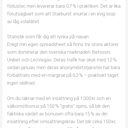
förluster, men levererar bara 0,7 % i praktiken. Det är lika
förutsägbart som att Starburst snurrar i en evig loop
av låg volatilitet.
Statistik som får dig att rynka på näsan
Enligt min egen spreadsheet så finns tre stora aktörer
som dominerar den svenska marknaden: Betsson,
Unibet och LeoVegas. Deras trafik har ökat med 12 %
sedan januari, men deras anonymitetstjänster har bara
förbättrats med en marginal på 0,3 % – praktiskt taget
ingen skillnad.
Om du räknar med en insättning på 1 000 kr och en
välkomstbonus på 150 % “gratis” spins, så blir den
faktiska värdet av bonusen ofta bara 15 % av din
insättning efter omsättningskrav. Det blir cirka 150 kr,