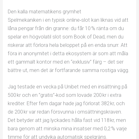
Den kalla matematikens grymhet
Spelmekaniken i en typisk online‑slot kan liknas vid att
låna pengar från din granne: du får 10 % ränta om du
spelar en högvolatil slot som Book of Dead, men du
riskerar att förlora hela beloppet på en enda snurr. Att
föra in anonymitet i detta ekosystem är som att måla
ett gammalt kontor med en “exklusiv” färg – det ser
bättre ut, men det är fortfarande samma rostiga vägg.
Jag testade en vecka på Unibet med en insättning på
500 kr och en ”gratis”‑kod som lovade 200 kr i extra
krediter. Efter fem dagar hade jag förlorat 382 kr, och
de 200 kr var redan försvunna i omsättningskraven.
Det betyder att jag lyckades hålla fast vid 118 kr, men
bara genom att minska mina insatser med 0,2 % varje
timme för att undvika automatisk spelgräns.