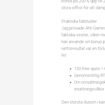
bonus på 200 % upp till 
stora siffror för att däm
Praktiska fallstudier
Jag provade Ahti Games i
faktiska vinster, vilket
han använde sin bonus p
nettoresultat var en förl
fel.
150 free spins = 
Genomsnittlig RT
Om omsättningskra
insättningsvillkor
Den största illusorn i k