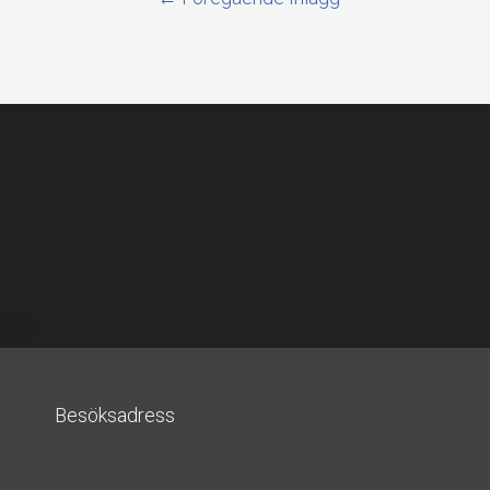
Besöksadress