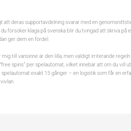
t att deras supportavdelning svarar med en genomsnittsti
 du försöker klaga på svenska blir du tvingad att skriva på 
ndan ger dem en fördel.
 mig till vansinne är den lilla, men väldigt irriterande regeln
free spins” per spelautomat, vilket innebär att om du vill u
 spelautomat exakt 15 gånger – en logistik som får en erfa
tvivlan.