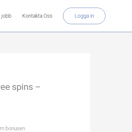
 jobb
Kontakta Oss
Logga in
ee spins –
kom bonusen