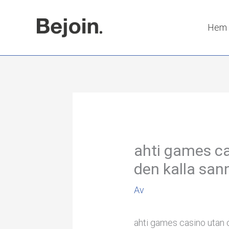
Hoppa
till
Hem
innehåll
ahti games ca
den kalla sa
Av
ahti games casino utan 