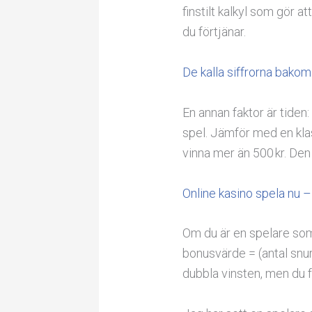
finstilt kalkyl som gör a
du förtjänar.
De kalla siffrorna bako
En annan faktor är tiden
spel. Jämför med en klas
vinna mer än 500 kr. Den
Online kasino spela nu –
Om du är en spelare som 
bonusvärde = (antal snur
dubbla vinsten, men du f