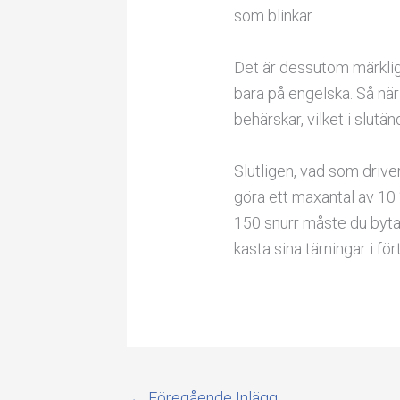
som blinkar.
Det är dessutom märklig
bara på engelska. Så när
behärskar, vilket i slutä
Slutligen, vad som driver
göra ett maxantal av 10 “
150 snurr måste du byta
kasta sina tärningar i för
←
Föregående Inlägg