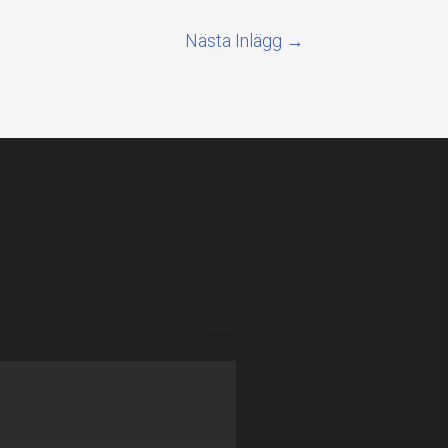
Nästa Inlägg
→