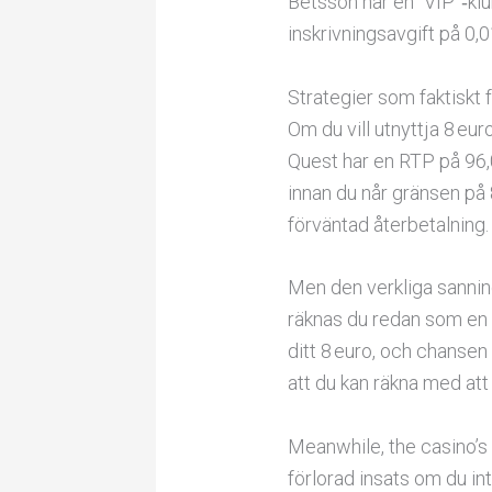
Betsson har en “VIP”‑klu
inskrivningsavgift på 0,
Strategier som faktiskt 
Om du vill utnyttja 8 eu
Quest har en RTP på 96,0
innan du når gränsen på 8
förväntad återbetalning.
Men den verkliga sanning
räknas du redan som en “
ditt 8 euro, och chansen
att du kan räkna med at
Meanwhile, the casino’s 
förlorad insats om du in