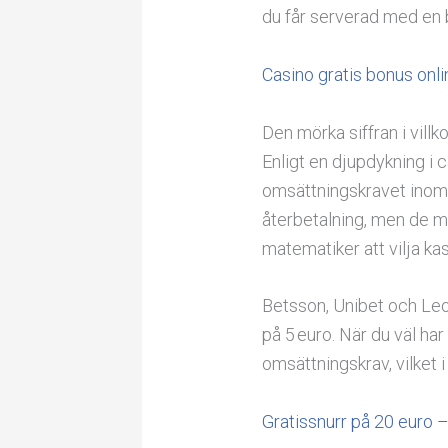
du får serverad med en 
Casino gratis bonus onlin
Den mörka siffran i vill
Enligt en djupdykning i 
omsättningskravet inom 3
återbetalning, men de må
matematiker att vilja ka
Betsson, Unibet och LeoV
på 5 euro. När du väl ha
omsättningskrav, vilket i
Gratissnurr på 20 euro –