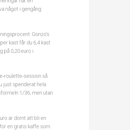
neringar har en
äva något i gengång.
alningsprocent. Gonzo’s
er kast får du 6,4 kast
g på 0,20 euro i
ve‑roulette‑session så
u just spenderat hela
tsformeln 1/36, men utan
uro är dömt att bli en
för en gratis kaffe som