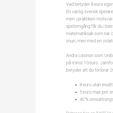
Vad betyder 8 euro egent
En vanlig svensk spelare 
men i praktiken motsvara
spelomgång får du i bäst
matematiksak som när du 
snurr, men med en volati
Andra casinon som Unibe
på minst 10 euro. Jämför
betyder att du förlorar 2
8 euro utan insät
5 euro max per s
40 % omsättning