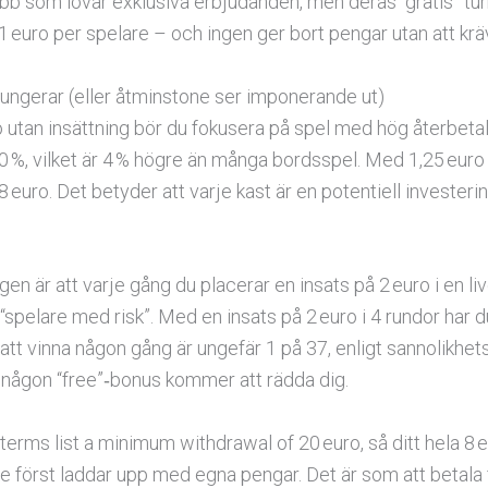
bb som lovar exklusiva erbjudanden, men deras “gratis” tur
01 euro per spelare – och ingen ger bort pengar utan att kr
fungerar (eller åtminstone ser imponerande ut)
ro utan insättning bör du fokusera på spel med hög återbet
 %, vilket är 4 % högre än många bordsspel. Med 1,25 euro p
 euro. Det betyder att varje kast är en potentiell investerin
en är att varje gång du placerar en insats på 2 euro i en li
spelare med risk”. Med en insats på 2 euro i 4 rundor har d
 att vinna någon gång är ungefär 1 på 37, enligt sannolikhe
t någon “free”‑bonus kommer att rädda dig.
terms list a minimum withdrawal of 20 euro, så ditt hela 8 e
te först laddar upp med egna pengar. Det är som att betala 