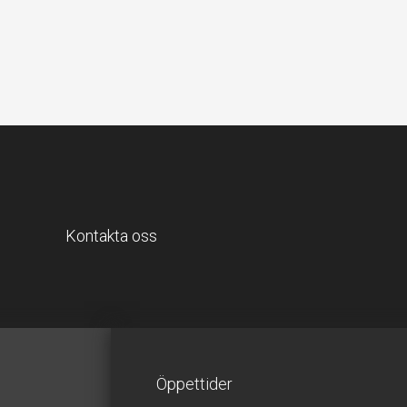
Kontakta oss
Öppettider