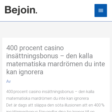
Hoppa
Huv
till
innehåll
400 procent casino
insättningsbonus – den kalla
matematiska mardrömen du inte
kan ignorera
Av
400 procent casino insättningsbonus – den kalla
matematiska mardrömen du inte kan ignorera
Det är dags att släppa den söta illusionen att en 400 %
insättningsbonus förvandlar dina tio kronor till en