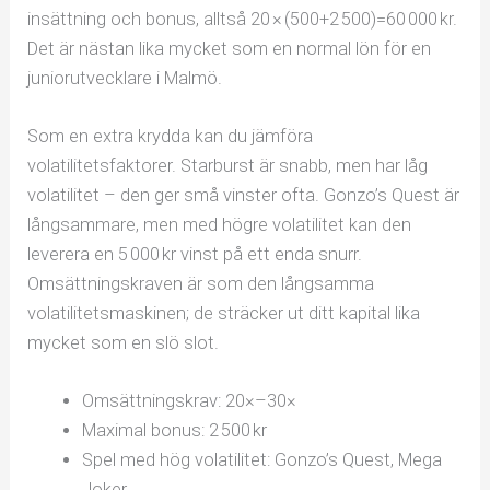
insättning och bonus, alltså 20 × (500+2 500)=60 000 kr.
Det är nästan lika mycket som en normal lön för en
juniorutvecklare i Malmö.
Som en extra krydda kan du jämföra
volatilitetsfaktorer. Starburst är snabb, men har låg
volatilitet – den ger små vinster ofta. Gonzo’s Quest är
långsammare, men med högre volatilitet kan den
leverera en 5 000 kr vinst på ett enda snurr.
Omsättningskraven är som den långsamma
volatilitetsmaskinen; de sträcker ut ditt kapital lika
mycket som en slö slot.
Omsättningskrav: 20×–30×
Maximal bonus: 2 500 kr
Spel med hög volatilitet: Gonzo’s Quest, Mega
Joker