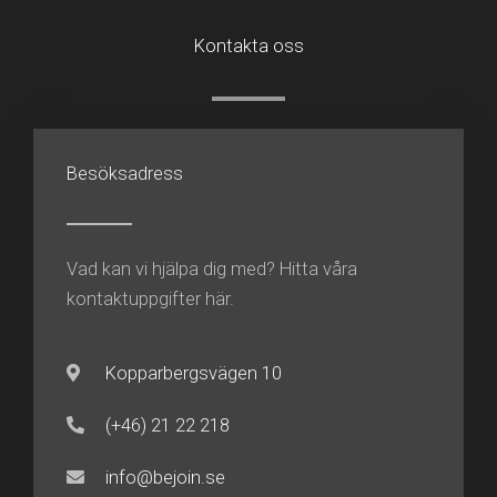
Kontakta oss
Besöksadress
Vad kan vi hjälpa dig med? Hitta våra
kontaktuppgifter här.
Kopparbergsvägen 10
(+46) 21 22 218
info@bejoin.se