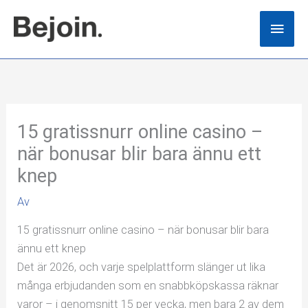
Hoppa
Huv
till
innehåll
15 gratissnurr online casino –
när bonusar blir bara ännu ett
knep
Av
15 gratissnurr online casino – när bonusar blir bara
ännu ett knep
Det är 2026, och varje spelplattform slänger ut lika
många erbjudanden som en snabbköpskassa räknar
varor – i genomsnitt 15 per vecka, men bara 2 av dem