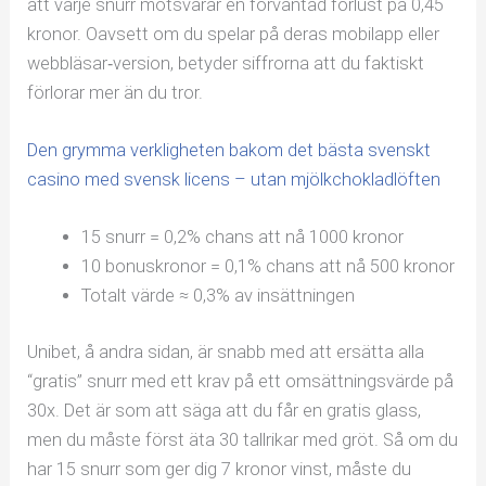
att varje snurr motsvarar en förväntad förlust på 0,45
kronor. Oavsett om du spelar på deras mobilapp eller
webbläsar‑version, betyder siffrorna att du faktiskt
förlorar mer än du tror.
Den grymma verkligheten bakom det bästa svenskt
casino med svensk licens – utan mjölkchokladlöften
15 snurr = 0,2% chans att nå 1000 kronor
10 bonuskronor = 0,1% chans att nå 500 kronor
Totalt värde ≈ 0,3% av insättningen
Unibet, å andra sidan, är snabb med att ersätta alla
“gratis” snurr med ett krav på ett omsättningsvärde på
30x. Det är som att säga att du får en gratis glass,
men du måste först äta 30 tallrikar med gröt. Så om du
har 15 snurr som ger dig 7 kronor vinst, måste du