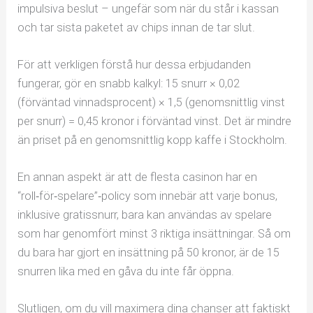
impulsiva beslut – ungefär som när du står i kassan
och tar sista paketet av chips innan de tar slut.
För att verkligen förstå hur dessa erbjudanden
fungerar, gör en snabb kalkyl: 15 snurr × 0,02
(förväntad vinna­dsprocent) × 1,5 (genomsnittlig vinst
per snurr) = 0,45 kronor i förväntad vinst. Det är mindre
än priset på en genomsnittlig kopp kaffe i Stockholm.
En annan aspekt är att de flesta casinon har en
“roll‑för‑spelare”‑policy som innebär att varje bonus,
inklusive gratissnurr, bara kan användas av spelare
som har genomfört minst 3 riktiga insättningar. Så om
du bara har gjort en insättning på 50 kronor, är de 15
snurren lika med en gåva du inte får öppna.
Slutligen, om du vill maximera dina chanser att faktiskt