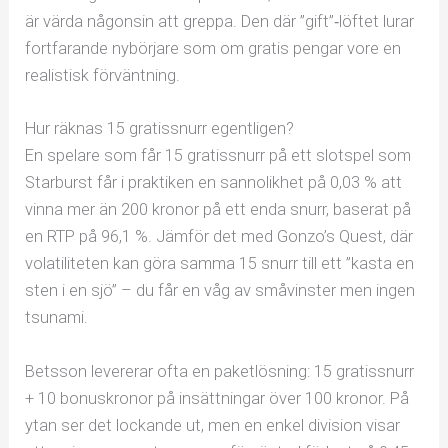
är värda någonsin att greppa. Den där ”gift”‑löftet lurar
fortfarande nybörjare som om gratis pengar vore en
realistisk förväntning.
Hur räknas 15 gratissnurr egentligen?
En spelare som får 15 gratissnurr på ett slotspel som
Starburst får i praktiken en sannolikhet på 0,03 % att
vinna mer än 200 kronor på ett enda snurr, baserat på
en RTP på 96,1 %. Jämför det med Gonzo’s Quest, där
volatiliteten kan göra samma 15 snurr till ett ”kasta en
sten i en sjö” – du får en våg av småvinster men ingen
tsunami.
Betsson levererar ofta en paketlösning: 15 gratissnurr
+ 10 bonuskronor på insättningar över 100 kronor. På
ytan ser det lockande ut, men en enkel division visar