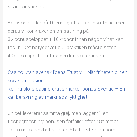
snart blir kassera.
Betsson bjuder på 10 euro gratis utan insättning, men
deras villkor kräver en omsättning på
3 × bonusbeloppet + 10 kronor innan någon vinst kan
tas ut. Det betyder att du i praktiken måste satsa
40 euro i spel för att nå den kritiska gränsen.
Casino utan svensk licens Trustly – När friheten blir en
kostsam illusion
Rolling slots casino gratis marker bonus Sverige – En
kall beräkning av marknadsflyktighet
Unibet levererar samma grej, men lägger till en
tidsbegränsning: bonusen förfaller efter 48 timmar.
Detta är lika snabbt som en Starburst-spinn som